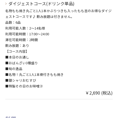
ダイジェストコース(ドリンク単品)
名物もも焼き丸ごと1人1本かぶりつきも入ったもも吉のお得なダイジ
ェストコースです♪ 飲み放題は付きません。
品数：6品
利用可能人数：2～14名様
利用可能時間：17:00～24:00
滞在可能時間：2時間
飲み放題：あり
【コース内容】
■本日のお通し
■おばんざい3種盛り
■旬の逸品
■名物！丸ごと1人1本骨付きもも焼き
■銀シャリおむすび
■特製その日のお味噌汁
￥2,690 (税込)