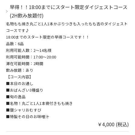
早得！！18:00までにスタート限定ダイジェストコース
(2H飲み放題付)
名物もも焼き丸ごと1人1本かぶりつきも入ったもも吉のダイジェスト
コースです♪
18:00までのスタート限定の早得コースです！！
品数：6品
利用可能人数：2～14名様
利用可能時間：17:00～20:00
滞在可能時間：2時間
飲み放題：あり
【コース内容】
■本日のお通し
■おばんざい3種盛り
■旬の逸品
■名物！丸ごと1人1本骨付きもも焼き
■銀シャリおむすび
■特製その日のお味噌汁
￥4,000 (税込)