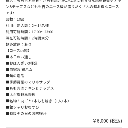
贅沢！もも吉名物骨付きもも焼きが1人1本はもちろん親鳥鉄板やチキ
ン&チップスなどもも吉のエース級が盛りだくさんの超お得なコース
です!
品数：10品
利用可能人数：2～14名様
利用可能時間：17:00～23:00
滞在可能時間：2時間30分
飲み放題：あり
【コース内容】
■本日のお通し
■おばんざい3種盛
■自家製 鶏ハム
■旬の逸品
■季節野菜のマリネサラダ
■もも吉流チキン＆チップス
■ネギ塩親鳥鉄板
■名物！丸ごと1本もも焼き（1人1本）
■銀シャリおむすび
■特製その日のお味噌汁
￥6,000 (税込)