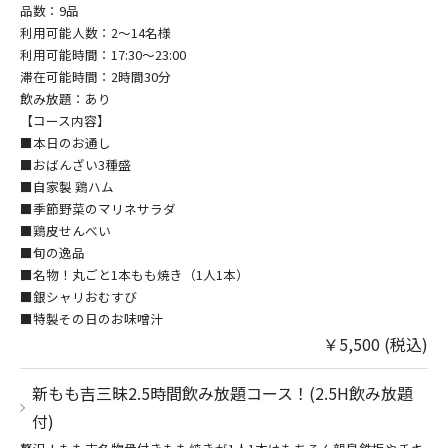
品数：9品
利用可能人数：2～14名様
利用可能時間：17:30～23:00
滞在可能時間：2時間30分
飲み放題：あり
【コース内容】
■本日のお通し
■おばんざい3種盛
■自家製 鶏ハム
■季節野菜のマリネサラダ
■鶏皮せんべい
■旬の逸品
■名物！丸ごと1本もも焼き（1人1本）
■銀シャリおむすび
■特製その日のお味噌汁
￥5,500 (税込)
新もも吉三昧2.5時間飲み放題コース！(2.5H飲み放題
付)