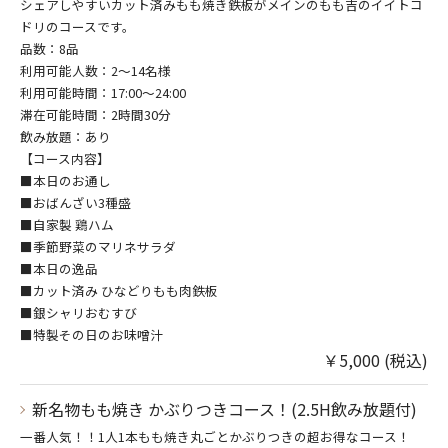
シェアしやすいカット済みもも焼き鉄板がメインのもも吉のイイトコ
ドリのコースです。
品数：8品
利用可能人数：2～14名様
利用可能時間：17:00～24:00
滞在可能時間：2時間30分
飲み放題：あり
【コース内容】
■本日のお通し
■おばんざい3種盛
■自家製 鶏ハム
■季節野菜のマリネサラダ
■本日の逸品
■カット済み ひなどりもも肉鉄板
■銀シャリおむすび
■特製その日のお味噌汁
￥5,000 (税込)
新名物もも焼き かぶりつきコース！(2.5H飲み放題付)
一番人気！！1人1本もも焼き丸ごとかぶりつきの超お得なコース！