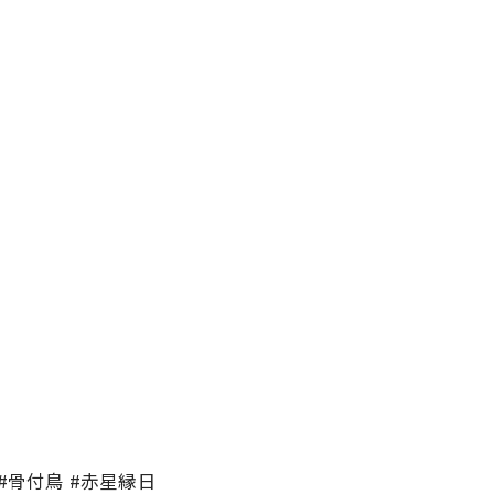
）
#骨付鳥 #赤星縁日