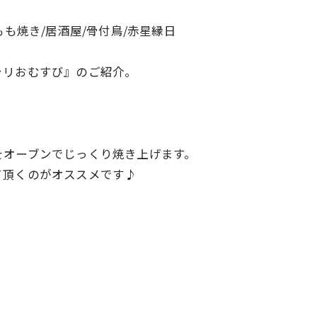
もも焼き/居酒屋/骨付鳥/赤星縁日
ャリおむすび』のご紹介。
ご予約はこちら
ご予約はこちら
をオーブンでじっくり焼き上げます。
て頂くのがオススメです♪