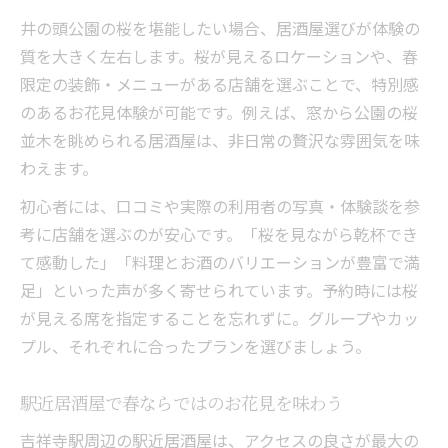
春限定メニューが充実した居酒屋の特徴
井の頭公園の桜を堪能したい場合、居酒屋選びが体験の
お花見にぴったりな居酒屋の探し方を解説
質を大きく左右します。桜が見えるロケーションや、春
デートや宴会に最適な居酒屋選択ポイント
限定の装飾・メニューがある店舗を選ぶことで、特別感
春の宴にふさわしい居酒屋の選び方とは
のあるお花見体験が可能です。例えば、窓から公園の桜
並木を眺められる居酒屋は、非日常の贅沢な雰囲気を味
わえます。
初心者には、口コミや実際の利用者の写真・体験談を参
考に店舗を選ぶのが安心です。「桜を見ながら乾杯でき
て感動した」「料理とお酒のバリエーションが豊富で満
足」といった声が多く寄せられています。予約時には桜
が見える席を指定することを忘れずに。グループやカッ
プル、それぞれに合ったプランを選びましょう。
駅近居酒屋で春ならではのお花見を味わう
吉祥寺駅周辺の駅近居酒屋は、アクセスの良さが最大の