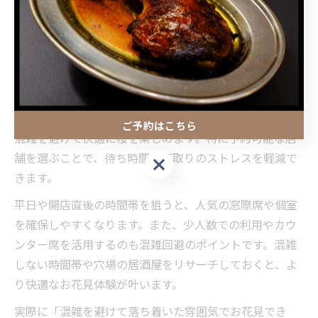
み会、デートなどシーンに合わせた席やプランを選ぶこ
とで、満足度の高いお花見体験が実現します。
混雑しない居酒屋利用で快適お花見体験
春のお花見シーズンは井の頭公園や周辺のカフェ・レス
トランも混雑しがちですが、居酒屋を上手に活用すれば
ご予約はこちら
混雑を避けて快適に桜を楽しめます。特に予約可能な店
舗を選ぶことで、待ち時間や席取りのストレスを軽減で
ご予約はこちら
きます。
平日や開店直後の時間帯を狙うと、人気の窓際席や個室
を確保しやすくなります。また、少人数での利用やカウ
ンター席を活用するのも混雑回避のポイントです。混雑
しない時間帯や穴場の居酒屋をリサーチしておくと、よ
り快適なお花見体験が叶います。
実際に「混雑を避けて落ち着いた雰囲気でお花見でき