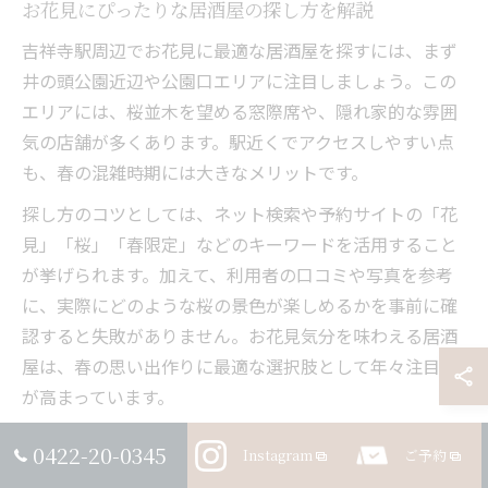
お花見にぴったりな居酒屋の探し方を解説
吉祥寺駅周辺でお花見に最適な居酒屋を探すには、まず
井の頭公園近辺や公園口エリアに注目しましょう。この
エリアには、桜並木を望める窓際席や、隠れ家的な雰囲
気の店舗が多くあります。駅近くでアクセスしやすい点
も、春の混雑時期には大きなメリットです。
探し方のコツとしては、ネット検索や予約サイトの「花
見」「桜」「春限定」などのキーワードを活用すること
が挙げられます。加えて、利用者の口コミや写真を参考
に、実際にどのような桜の景色が楽しめるかを事前に確
認すると失敗がありません。お花見気分を味わえる居酒
屋は、春の思い出作りに最適な選択肢として年々注目度
が高まっています。
0422-20-0345
Instagram
ご予約
デートや宴会に最適な居酒屋選択ポイント