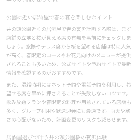
居酒屋ディナーで桜と共に春の夜を満喫
吉祥寺駅利用で叶える特別なお花見体験
公園に近い居酒屋で春の宴を楽しむポイント
居酒屋の春限定メニューで季節を味わう楽
井の頭公園近くの居酒屋で春の宴を計画する際は、まず
しみ
店舗の立地と桜が見える席の有無を事前にチェックしま
予約必須の居酒屋で過ごすお花見ディナー
しょう。窓際やテラス席から桜を望める店舗は特に人気
居酒屋活用でデートや宴会も特別な夜に
が高く、春限定のコースやお花見向けのメニューが提供
されることも多いため、公式サイトや予約サイトで最新
公園散歩の後に立ち寄れる隠れ家居酒屋案内
情報を確認するのがおすすめです。
居酒屋で公園散歩後の春夜を楽しむ方法
隠れ家居酒屋で静かに味わうお花見気分
また、混雑時期にはネット予約や電話予約を利用し、希
望する席を早めに押さえることが失敗しないコツです。
公園近くの居酒屋でゆったり過ごすコツ
飲み放題プランや春限定の料理が用意されている店舗も
予約しやすい隠れ家居酒屋活用のポイント
多く、グループ利用や歓送迎会にも最適です。雨天や寒
春限定の雰囲気が魅力の居酒屋を紹介
さの心配がないため、計画変更のリスクも減らせます。
春限定の雰囲気が楽しめる居酒屋の選び方
居酒屋選びで春気分を存分に味わうコツ
居酒屋選びで叶う井の頭公園桜の贅沢体験