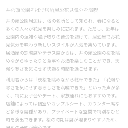
混雑回避のための居酒屋予約＆活用テクニ
ック
井の頭公園そばで居酒屋お花見気分を満喫
桜を眺めながら楽しむ吉祥寺駅の居酒屋選
井の頭公園周辺は、桜の名所として知られ、春になると
び
多くの人々が花見を楽しみに訪れます。ただし、近年は
居酒屋の個室利用で桜の夜をより特別に過
公園内の混雑や場所取りの苦労を避けて、居酒屋でお花
ごす
見気分を味わう新しいスタイルが人気を集めています。
駅周辺で居酒屋を選ぶ際のポイントと注意
居酒屋の窓際席やテラス席からは、井の頭公園の桜を眺
点
めながらゆったりと食事やお酒を楽しむことができ、天
候や寒さを気にせず快適な時間を過ごせます。
お花見気分を楽しむなら居酒屋利用が新常識
居酒屋で桜を感じる新しいお花見スタイル
利用者からは「夜桜を眺めながら乾杯できた」「花粉や
お花見に最適な居酒屋選びのポイントとは
寒さを気にせず春らしさを満喫できた」といった声が多
く、特に女子会やデート、家族連れにもおすすめです。
混雑しない居酒屋利用で快適お花見体験
店舗によっては個室やカップルシート、カウンター席な
居酒屋の飲み放題で春の宴会を楽しむコツ
ど多様な席種があり、プライベートな空間で特別なひと
予約が取りやすい居酒屋でお花見を満喫
時を演出できます。桜の時期は席が埋まりやすいため、
話題の吉祥寺駅で叶う特別なお花見ディナー
早めの予約が安心です。