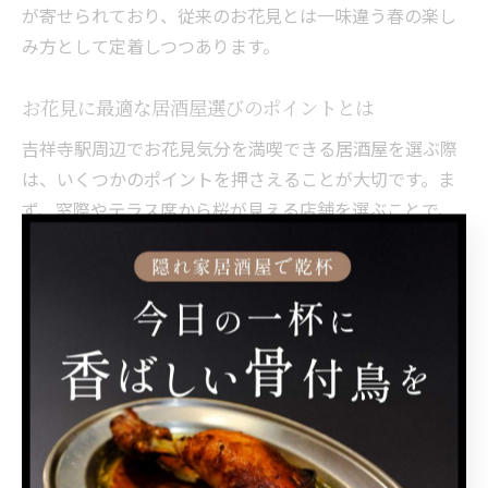
が寄せられており、従来のお花見とは一味違う春の楽し
み方として定着しつつあります。
お花見に最適な居酒屋選びのポイントとは
吉祥寺駅周辺でお花見気分を満喫できる居酒屋を選ぶ際
は、いくつかのポイントを押さえることが大切です。ま
ず、窓際やテラス席から桜が見える店舗を選ぶことで、
店内でも春の雰囲気を存分に味わえます。
また、個室や半個室がある居酒屋を選ぶと、混雑や周囲
の目を気にせずにゆっくりと過ごせます。さらに、春限
定のメニューやお花見コースを提供している店舗も多い
ため、事前にメニュー内容や予約状況を確認しておくの
が失敗しないコツです。
駅近でアクセスしやすい居酒屋なら、移動の負担も少な
く、集まりやすい点も魅力です。特に女子会や会社の飲