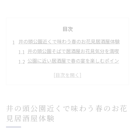
目次
井の頭公園近くで味わう春のお花見居酒屋体験
井の頭公園そばで居酒屋お花見気分を満喫
公園に近い居酒屋で春の宴を楽しむポイン
ト
居酒屋選びで叶う井の頭公園桜の贅沢体験
駅近居酒屋で春ならではのお花見を味わう
居酒屋利用で混雑を避けたお花見体験のす
井の頭公園近くで味わう春のお花
すめ
桜咲く吉祥寺駅周辺の居酒屋を満喫するコツ
見居酒屋体験
居酒屋利用で吉祥寺駅周辺のお花見を満喫