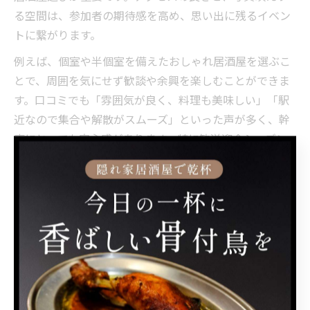
る空間は、参加者の期待感を高め、思い出に残るイベン
トに繋がります。
例えば、個室や半個室を備えたおしゃれ居酒屋を選ぶこ
とで、周囲を気にせず歓談や余興を楽しむことができま
す。口コミでも「雰囲気が良く、料理も美味しい」「駅
近なので集合や解散がスムーズ」といった声が多く、幹
事にとっても安心感があります。特に歓送迎会シーズン
は予約が集中しやすいので、早めのリサーチと仮予約を
心がけることが成功のポイントです。
個室居酒屋で叶う上質な送別会の秘訣
送別会を上質な時間にするためには、個室居酒屋の活用
が効果的です。個室はプライベートな空間を確保できる
ため、主役へのメッセージやサプライズ演出もしやす
く、参加者全員がリラックスして過ごせます。さらに、