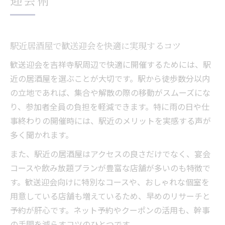
個室が人気の吉祥寺居酒屋活用法を紹介
個室居酒屋で叶う吉祥寺歓送迎会の魅力
全席個室の吉祥寺居酒屋選びのポイント
駅近居酒屋で歓送迎会を快適に実現するコツ
送別会や女子会に最適な個室活用術
歓送迎会を吉祥寺駅周辺で快適に開催するためには、駅
おしゃれな個室で楽しむ居酒屋歓送迎会
近の居酒屋を選ぶことが大切です。駅から徒歩数分以内
吉祥寺で人気の個室居酒屋を選ぶ基準
の立地であれば、集合や解散の際の移動がスムーズにな
り、参加者全員の負担を軽減できます。特に雨の日や仕
おしゃれな空間で彩る歓送迎会のすすめ
事終わりの開催時には、駅近のメリットを実感する声が
おしゃれな吉祥寺居酒屋で歓送迎会を演出
多く聞かれます。
個室居酒屋で叶う上質な送別会の秘訣
また、駅近の居酒屋はアクセスの良さだけでなく、宴会
女子会にも嬉しいおしゃれ居酒屋活用術
コースや飲み放題プランが豊富な店舗が多いのも特徴で
雰囲気重視の居酒屋で歓送迎会を楽しむ方
す。歓送迎会向けに特別なコースや、おしゃれな個室を
法
用意している店舗も増えているため、早めのリサーチと
歓送迎会におすすめのデザイン個室の特徴
予約が肝心です。ネット予約やクーポンの活用も、幹事
女子会や送別会にも最適な個室を探すコツ
の手間を減らすコツのひとつです。