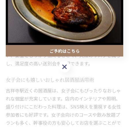
会話のしやすさや余興の進行もスムーズになります。
注意点として、個室の定員数や設備（プロジェクター・
音響機器など）を事前に確認し、人数や企画内容に適し
た広さを選びましょう。人気の全席個室タイプや、人数
に合わせてレイアウト変更できるお店も吉祥寺駅周辺に
は多く見られます。幹事が事前に店舗と打ち合わせを行
ご予約はこちら
い、要望をしっかり伝えることで、失敗のリスクを減ら
し、満足度の高い送別会を実現できます。
ご予約はこちら
女子会にも嬉しいおしゃれ居酒屋活用術
吉祥寺駅近くの居酒屋は、女子会にもぴったりなおしゃ
れな個室が充実しています。店内のインテリアや照明、
盛り付けにこだわった料理は、SNS映えを重視する女性
参加者にも好評です。女子会向けのコースや飲み放題プ
ランも多く、幹事役の方も安心してお店を選ぶことがで