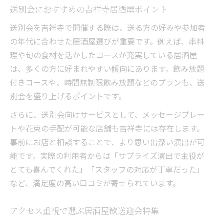
落ち着いた全席個室が集いに最適な理由
送別会におすすめの吉祥寺居酒屋ポイント
全席個室居酒屋が歓送迎会に選ばれる理由
送別会を吉祥寺で開催する際は、送る方の好みや参加者
落ち着いた空間で送別会を楽しむ居酒屋活
の年代に合わせた居酒屋選びが重要です。例えば、串料
用
理や旬の食材を活かしたコースが充実している居酒屋
吉祥寺の全席個室居酒屋が人気の背景
は、多くの方に好まれやすい傾向にあります。飲み放題
個室完備居酒屋で集いを快適にするポイン
付きコースや、時間無制限飲み放題などのプランも、送
ト
別会を盛り上げるポイントです。
歓送迎会におすすめの全席個室の特徴とは
さらに、送別会向けサービスとして、メッセージプレー
トや花束の手配が可能な店舗も吉祥寺には存在します。
事前にお店と相談することで、より思い出深い演出が可
能です。実際の利用者からは「サプライズ演出で主役が
とても喜んでくれた」「スタッフの対応が丁寧だった」
など、満足度の高い口コミが寄せられています。
アクセス重視で選ぶ居酒屋歓送迎会特集