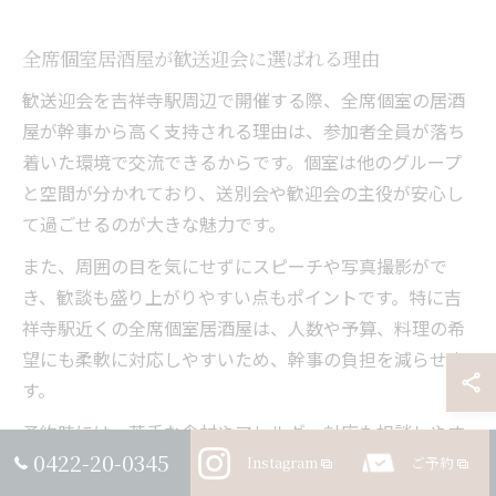
全席個室居酒屋が歓送迎会に選ばれる理由
歓送迎会を吉祥寺駅周辺で開催する際、全席個室の居酒
屋が幹事から高く支持される理由は、参加者全員が落ち
着いた環境で交流できるからです。個室は他のグループ
と空間が分かれており、送別会や歓迎会の主役が安心し
て過ごせるのが大きな魅力です。
また、周囲の目を気にせずにスピーチや写真撮影がで
き、歓談も盛り上がりやすい点もポイントです。特に吉
祥寺駅近くの全席個室居酒屋は、人数や予算、料理の希
望にも柔軟に対応しやすいため、幹事の負担を減らせま
す。
予約時には、苦手な食材やアレルギー対応も相談しやす
0422-20-0345
く、トラブル防止につながる点も選ばれる理由の一つで
Instagram
ご予約
す。早めの予約や下見を行うことで、より満足度の高い