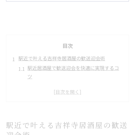
目次
駅近で叶える吉祥寺居酒屋の歓送迎会術
駅近居酒屋で歓送迎会を快適に実現するコ
ツ
吉祥寺の個室居酒屋が幹事に人気の理由と
は
送別会におすすめの吉祥寺居酒屋ポイント
アクセス重視で選ぶ居酒屋歓送迎会特集
駅近で叶える吉祥寺居酒屋の歓送
吉祥寺居酒屋歓送迎会の会場選び徹底ガイ
ド
迎会術