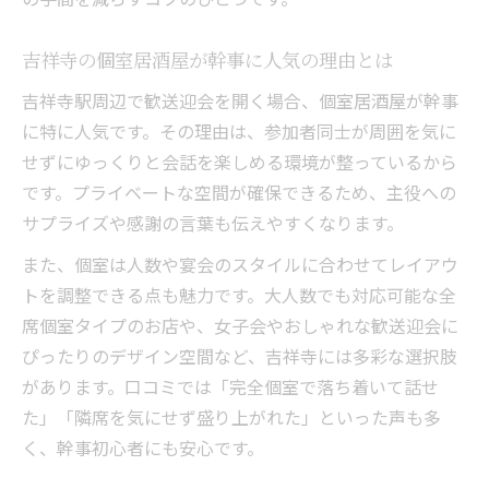
女子会・送別会に人気の個室居酒屋選び
吉祥寺でプライベート感ある個室の探し方
吉祥寺の個室居酒屋が幹事に人気の理由とは
女子会用個室居酒屋が歓送迎会にも最適な
吉祥寺駅周辺で歓送迎会を開く場合、個室居酒屋が幹事
理由
に特に人気です。その理由は、参加者同士が周囲を気に
雰囲気抜群の個室居酒屋を賢く予約する方
せずにゆっくりと会話を楽しめる環境が整っているから
法
です。プライベートな空間が確保できるため、主役への
送別会で活躍する個室居酒屋の選定ポイン
サプライズや感謝の言葉も伝えやすくなります。
ト
また、個室は人数や宴会のスタイルに合わせてレイアウ
飲み放題無制限で盛り上がる宴会の楽しみ方
トを調整できる点も魅力です。大人数でも対応可能な全
無制限飲み放題で歓送迎会を満喫するコツ
席個室タイプのお店や、女子会やおしゃれな歓送迎会に
吉祥寺居酒屋で飲み放題宴会を楽しむ方法
ぴったりのデザイン空間など、吉祥寺には多彩な選択肢
があります。口コミでは「完全個室で落ち着いて話せ
飲み放題付個室居酒屋の選び方と活用術
た」「隣席を気にせず盛り上がれた」といった声も多
時間無制限飲み放題が幹事に嬉しい理由
く、幹事初心者にも安心です。
歓送迎会で人気の飲み放題プラン活用法