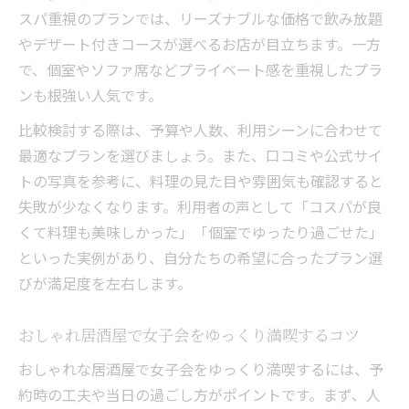
スパ重視のプランでは、リーズナブルな価格で飲み放題
やデザート付きコースが選べるお店が目立ちます。一方
で、個室やソファ席などプライベート感を重視したプラ
ンも根強い人気です。
比較検討する際は、予算や人数、利用シーンに合わせて
最適なプランを選びましょう。また、口コミや公式サイ
トの写真を参考に、料理の見た目や雰囲気も確認すると
失敗が少なくなります。利用者の声として「コスパが良
くて料理も美味しかった」「個室でゆったり過ごせた」
といった実例があり、自分たちの希望に合ったプラン選
びが満足度を左右します。
おしゃれ居酒屋で女子会をゆっくり満喫するコツ
おしゃれな居酒屋で女子会をゆっくり満喫するには、予
約時の工夫や当日の過ごし方がポイントです。まず、人