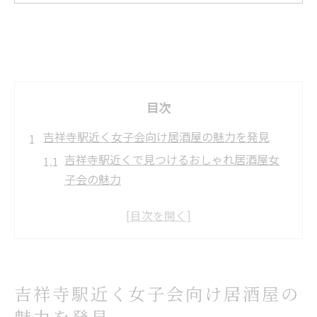
目次
吉祥寺駅近く女子会向け居酒屋の魅力を発見
吉祥寺駅近くで見つけるおしゃれ居酒屋女
子会の魅力
女子会向け居酒屋で叶うゆったりくつろぎ
時間の過ごし方
吉祥寺の女子会居酒屋が人気な理由と選び
方のコツ
駅近居酒屋で女子会が盛り上がるおすすめ
吉祥寺駅近く女子会向け居酒屋の
ポイント
魅力を発見