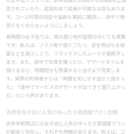
の女子会プランでは、飲み放題が2時間から3時間以上設
定されていたり、追加料金で延長が可能なお店もありま
す。コース料理の内容や品数も事前に確認し、途中で物
足りなくならないようにしましょう。
長時間の女子会では、席の居心地や空間のゆとりも重要
です。例えば、ソファ席や掘りごたつ、足を伸ばせる個
室などを選ぶことで、リラックスしたムードが長続きし
ます。また、途中で写真を撮ったり、デザートタイムを
設けるなど、時間配分も意識すると会がより充実しま
す。実際の利用者からは「時間を気にせず話せて良かっ
た」「途中でサービスのデザートが出てきて盛り上がっ
た」という声があります。
吉祥寺女子会に人気のゆったり居酒屋プラン比較
吉祥寺駅周辺には女子会に人気のゆったり居酒屋プラン
が数多く存在し、それぞれ特徴があります。例えば、コ