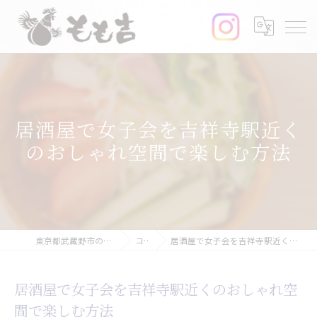
居酒屋で女子会を吉祥寺駅近く
のおしゃれ空間で楽しむ方法
東京都武蔵野市の居酒屋ならもも吉
コラム
居酒屋で女子会を吉祥寺駅近くのおしゃれ空間で楽しむ方法
居酒屋で女子会を吉祥寺駅近くのおしゃれ空
間で楽しむ方法