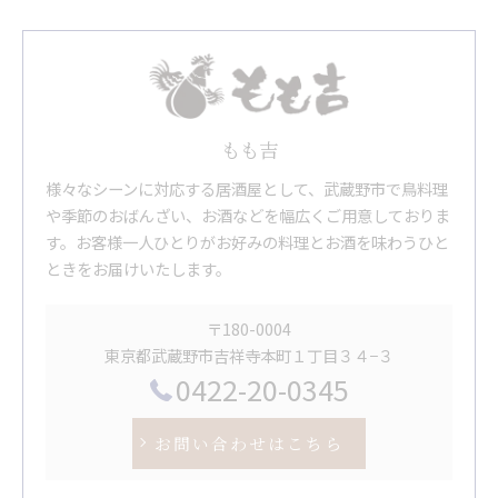
もも吉
様々なシーンに対応する居酒屋として、武蔵野市で鳥料理
や季節のおばんざい、お酒などを幅広くご用意しておりま
す。お客様一人ひとりがお好みの料理とお酒を味わうひと
ときをお届けいたします。
〒180-0004
東京都武蔵野市吉祥寺本町１丁目３４−３
0422-20-0345
お問い合わせはこちら