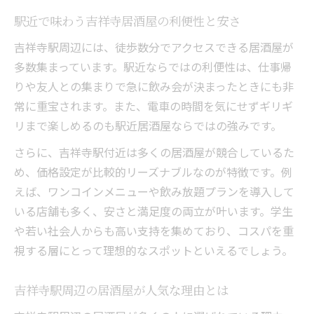
吉祥寺駅近のおしゃれ居酒屋の選び方
駅近で味わう吉祥寺居酒屋の利便性と安さ
SNSで話題のおしゃれ居酒屋を満喫
吉祥寺駅周辺には、徒歩数分でアクセスできる居酒屋が
居酒屋デートにぴったりな雰囲気を重視
多数集まっています。駅近ならではの利便性は、仕事帰
安さを重視するなら吉祥寺周辺へ
りや友人との集まりで急に飲み会が決まったときにも非
安さで選ぶ吉祥寺居酒屋の賢い活用法
常に重宝されます。また、電車の時間を気にせずギリギ
リーズナブルな吉祥寺居酒屋の見極め方
リまで楽しめるのも駅近居酒屋ならではの強みです。
居酒屋でお得に飲める駅近店の探し方
さらに、吉祥寺駅付近は多くの居酒屋が競合しているた
吉祥寺駅周辺で安い居酒屋を満喫する
め、価格設定が比較的リーズナブルなのが特徴です。例
コスパ最強の吉祥寺居酒屋ランキング
えば、ワンコインメニューや飲み放題プランを導入して
個室でゆったりできる居酒屋案内
いる店舗も多く、安さと満足度の両立が叶います。学生
個室が魅力の吉祥寺居酒屋で快適時間
や若い社会人からも高い支持を集めており、コスパを重
視する層にとって理想的なスポットといえるでしょう。
居酒屋でプライベートを楽しむポイント
吉祥寺駅近くの個室居酒屋を徹底解説
吉祥寺駅周辺の居酒屋が人気な理由とは
個室付き居酒屋で落ち着いた宴会を実現