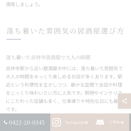
満喫しましょう。
落ち着いた雰囲気の居酒屋選び方
落ち着いた吉祥寺居酒屋で大人の時間
吉祥寺駅から近い居酒屋の中には、落ち着いた雰囲気で
大人の時間をゆっくり楽しめるお店が多くあります。駅
近という利便性を生かしつつ、静かな空間で会話や料理
をじっくり味わいたい方に人気です。照明やインテリア
にこだわった店舗も多く、仕事帰りや特別な日にも最適
です。
例えば、吉祥寺/居酒屋 落ち着いた雰囲気を重視する店
0422-20-0345
Instagram
ご予約
舗では、カウンター席や半個室を用意し、プライベート