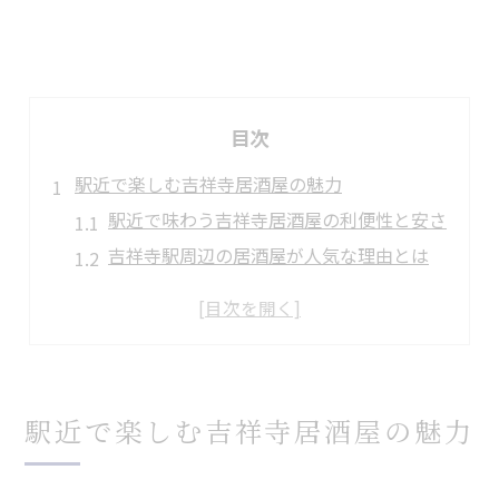
目次
駅近で楽しむ吉祥寺居酒屋の魅力
駅近で味わう吉祥寺居酒屋の利便性と安さ
吉祥寺駅周辺の居酒屋が人気な理由とは
居酒屋選びで重視したい駅からの近さ
コスパ抜群の吉祥寺居酒屋を賢く選ぶ方法
駅近居酒屋で快適な飲み会を楽しむコツ
おしゃれ派必見の吉祥寺居酒屋特集
駅近で楽しむ吉祥寺居酒屋の魅力
おしゃれな吉祥寺居酒屋で女子会に最適
居酒屋で楽しむ吉祥寺のトレンド空間