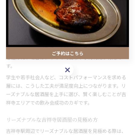
利用すれば、予算を抑えつつ多彩なメニューを楽しめま
す。
また、公式アプリやクーポンサイトを事前にチェックし
て最新の割引情報を手に入れるのも賢い方法です。特に
「吉祥寺/居酒屋 安い」や「吉祥寺駅 居酒屋 安い」で検
索すると、コスパ重視の店舗が多く見つかります。混雑
ご予約はこちら
を避けたい場合は、早めの時間帯や予約利用が有効で
す。
ご予約はこちら
学生や若手社会人など、コストパフォーマンスを求める
層には、こうした工夫が満足度向上につながります。リ
ーズナブルな居酒屋を上手に選び、賢く楽しむことが吉
祥寺エリアでの飲み会成功のカギです。
リーズナブルな吉祥寺居酒屋の見極め方
吉祥寺駅周辺でリーズナブルな居酒屋を見極める際は、