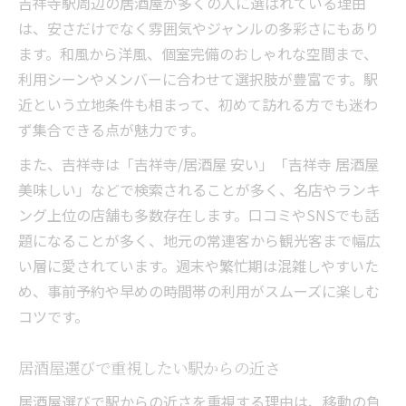
吉祥寺駅周辺の居酒屋が多くの人に選ばれている理由
居酒屋の個室予約で失敗しない選び方
は、安さだけでなく雰囲気やジャンルの多彩さにもあり
美味しい料理が光る吉祥寺駅付近
ます。和風から洋風、個室完備のおしゃれな空間まで、
吉祥寺居酒屋で味わう絶品料理の魅力
利用シーンやメンバーに合わせて選択肢が豊富です。駅
駅近居酒屋で楽しむ美味しいグルメ体験
近という立地条件も相まって、初めて訪れる方でも迷わ
居酒屋選びで重視したい料理のポイント
ず集合できる点が魅力です。
吉祥寺駅周辺の居酒屋で人気のメニュー
また、吉祥寺は「吉祥寺/居酒屋 安い」「吉祥寺 居酒屋
美味しい居酒屋が集まる吉祥寺エリア
美味しい」などで検索されることが多く、名店やランキ
落ち着いた雰囲気の居酒屋選び方
ング上位の店舗も多数存在します。口コミやSNSでも話
落ち着いた吉祥寺居酒屋で大人の時間
題になることが多く、地元の常連客から観光客まで幅広
い層に愛されています。週末や繁忙期は混雑しやすいた
雰囲気重視の居酒屋選びのコツを紹介
め、事前予約や早めの時間帯の利用がスムーズに楽しむ
吉祥寺駅近で静かに楽しめる居酒屋案内
コツです。
居酒屋で過ごす落ち着いた空間作り
吉祥寺居酒屋でリラックスできる理由
居酒屋選びで重視したい駅からの近さ
居酒屋選びで駅からの近さを重視する理由は、移動の負