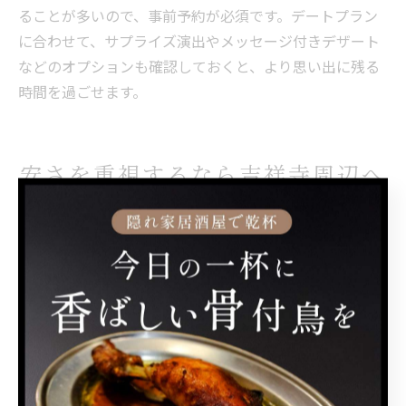
ることが多いので、事前予約が必須です。デートプラン
に合わせて、サプライズ演出やメッセージ付きデザート
などのオプションも確認しておくと、より思い出に残る
時間を過ごせます。
安さを重視するなら吉祥寺周辺へ
安さで選ぶ吉祥寺居酒屋の賢い活用法
吉祥寺駅近くの居酒屋は、競争が激しいためお得なサー
ビスが豊富です。安さを重視する場合、単に価格だけで
なくセットメニューや飲み放題プランの有無、ハッピー
アワーなどの時間帯限定サービスを上手に活用すること
が重要です。例えば、平日限定の割引や食べ飲み放題を