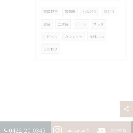
武蔵野市
居酒屋
ひなどり
親どり
宴会
二次会
デート
サラダ
生ビール
カウンター
美味しい
こだわり
0422-20-0345
Instagram
ご予約